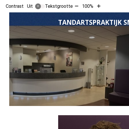
Tekst
Tekst
Contrast
Tekstgrootte
100%
Uit
verkleinen
vergroten
met
met
TANDARTSPRAKTIJK S
10%
10%