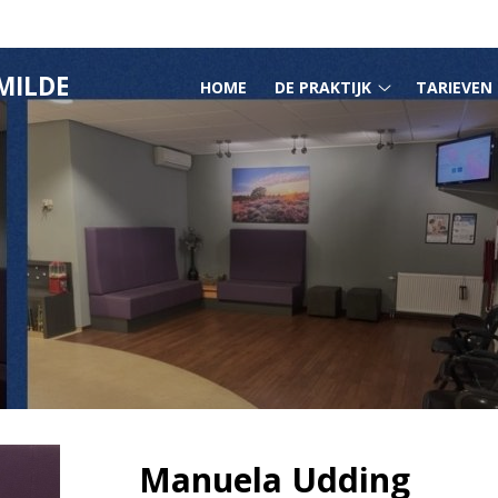
HOOFDMENU
MILDE
HOME
DE PRAKTIJK
TARIEVEN
De
praktijk
submenu
Manuela Udding