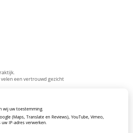
aktijk.
 velen een vertrouwd gezicht
en tennis.
reken met familie en vrienden.
en wij uw toestemming.
oogle (Maps, Translate en Reviews), YouTube, Vimeo,
s uw IP-adres verwerken.