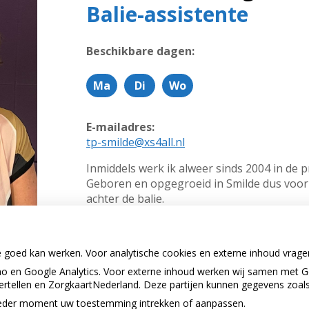
Balie-assistente
Beschikbare dagen:
Ma
Di
Wo
M
D
W
a
i
o
a
n
e
E-mailadres:
n
s
n
tp-smilde@xs4all.nl
d
d
s
a
a
d
Inmiddels werk ik alweer sinds 2004 in de pr
g
g
a
Geboren en opgegroeid in Smilde dus voor
g
achter de balie.
In mijn vrije tijd sport ik graag, hardlopen 
Maar ik houd ook van reizen, lezen of afsp
e goed kan werken. Voor analytische cookies en externe inhoud vrag
 en Google Analytics. Voor externe inhoud werken wij samen met G
Terug naar overzicht
vertellen en ZorgkaartNederland. Deze partijen kunnen gegevens zoal
p ieder moment uw toestemming intrekken of aanpassen.