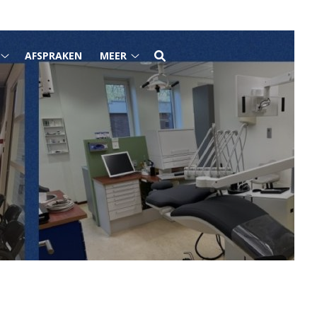
AFSPRAKEN
MEER
Tarieven
Meer
submenu
submenu