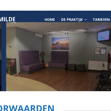
HOOFDMENU
MILDE
HOME
DE PRAKTIJK
TARIEVEN
De
praktijk
submenu
ORWAARDEN