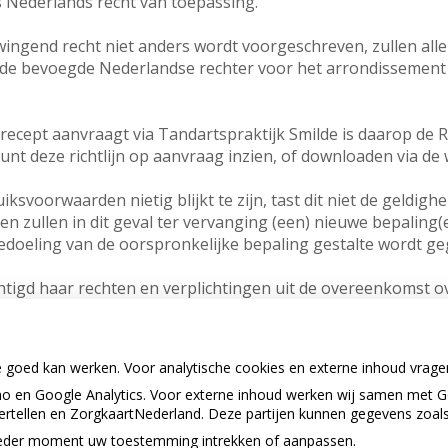
 Nederlands recht van toepassing.
ingend recht niet anders wordt voorgeschreven, zullen alle
de bevoegde Nederlandse rechter voor het arrondissement 
ecept aanvraagt via Tandartspraktijk Smilde is daarop de Ric
unt deze richtlijn op aanvraag inzien, of downloaden via d
ksvoorwaarden nietig blijkt te zijn, tast dit niet de geldigh
n zullen in dit geval ter vervanging (een) nieuwe bepaling(
bedoeling van de oorspronkelijke bepaling gestalte wordt g
htigd haar rechten en verplichtingen uit de overeenkomst o
ijfsactiviteit van haar overneemt.
rwaarden zijn alleen bindend indien deze door Tandartsprakt
e goed kan werken. Voor analytische cookies en externe inhoud vrag
 en Google Analytics. Voor externe inhoud werken wij samen met G
vertellen en ZorgkaartNederland. Deze partijen kunnen gegevens zoal
lezen van deze gebruiksvoorwaarden kunt u stellen via de pra
p ieder moment uw toestemming intrekken of aanpassen.