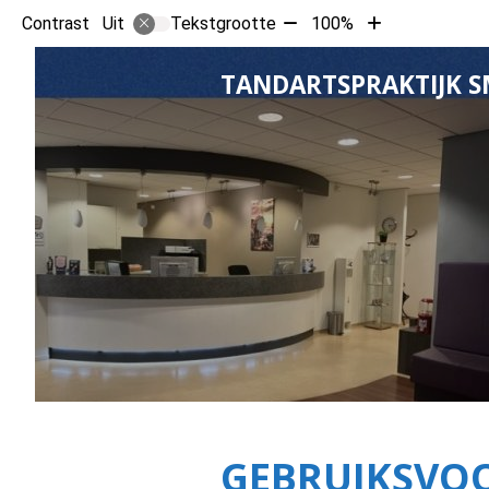
Tekst
Tekst
Contrast
Tekstgrootte
100%
Uit
verkleinen
vergroten
met
met
TANDARTSPRAKTIJK S
10%
10%
GEBRUIKSVO