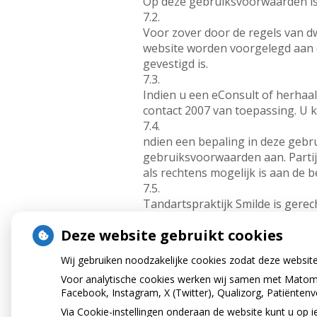
Op deze gebruiksvoorwaarden is
7.2.
Voor zover door de regels van dw
website worden voorgelegd aan 
gevestigd is.
7.3.
Indien u een eConsult of herhaalr
contact 2007 van toepassing. U k
7.4.
ndien een bepaling in deze gebrui
gebruiksvoorwaarden aan. Partije
als rechtens mogelijk is aan de 
7.5.
Tandartspraktijk Smilde is gerec
de website of de betreffende bedr
Deze website gebruikt cookies
7.6.
Afwijkingen van deze gebruiksvoo
Wij gebruiken noodzakelijke cookies zodat deze websit
aanvaard.
Voor analytische cookies werken wij samen met Matomo
7.7.
Facebook, Instagram, X (Twitter), Qualizorg, Patiënten
Vragen die ontstaan zijn na het 
Via Cookie-instellingen onderaan de website kunt u o