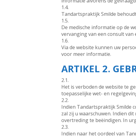
informatie alvorens de gevraagd
1.4.
Tandartspraktijk Smilde behoudt
1.5.
De medische informatie op de w
vervanging van een consult van e
1.6.
Via de website kunnen uw perso
voor meer informatie.
ARTIKEL 2. GEB
2.1.
Het is verboden de website te ge
toepasselijke wet- en regelgevi
2.2.
Indien Tandartspraktijk Smilde 
zal zij u waarschuwen. Indien dit
overtreding te beëindigen. In ur
2.3.
Indien naar het oordeel van Tand