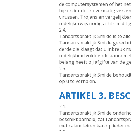
de computersystemen of het netwe
bijzonder door overmatig verzen
virussen, Trojans en vergelijkba
redelijkerwijs nodig acht om dit
2.4.
Tandartspraktijk Smilde is te all
Tandartspraktijk Smilde gerecht
derde die klaagt dat u inbreuk m
redelijkheid voldoende aannemeli
belang heeft bij afgifte van de g
2.5.
Tandartspraktijk Smilde behoudt
op u te verhalen.
ARTIKEL 3. BE
3.1.
Tandartspraktijk Smilde onderho
beschikbaarheid, zal Tandartspra
met calamiteiten kan op ieder m