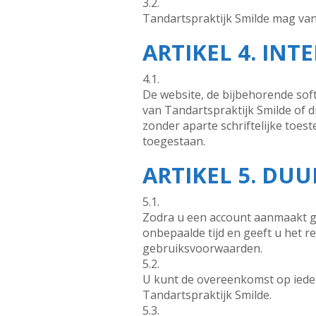
3.2.
Tandartspraktijk Smilde mag van t
ARTIKEL 4. IN
4.1.
De website, de bijbehorende soft
van Tandartspraktijk Smilde of 
zonder aparte schriftelijke toest
toegestaan.
ARTIKEL 5. DU
5.1.
Zodra u een account aanmaakt g
onbepaalde tijd en geeft u het 
gebruiksvoorwaarden.
5.2.
U kunt de overeenkomst op iede
Tandartspraktijk Smilde.
5.3.