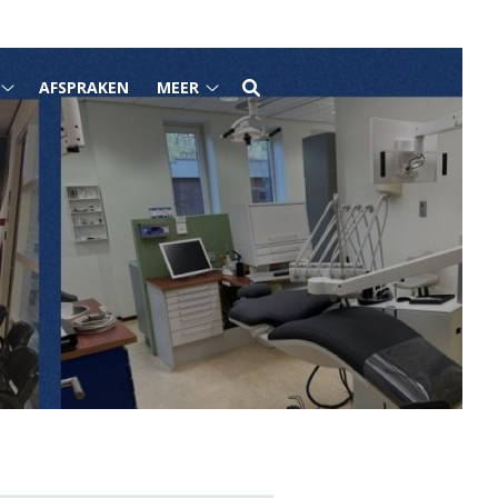
AFSPRAKEN
MEER
Tarieven
Meer
submenu
submenu