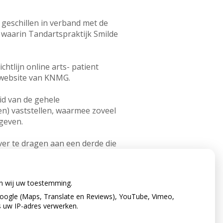
 geschillen in verband met de
waarin Tandartspraktijk Smilde
htlijn online arts- patient
e website van KNMG.
eid van de gehele
en) vaststellen, waarmee zoveel
egeven.
ver te dragen aan een derde die
ijk Smilde schriftelijk zijn
en wij uw toestemming.
oogle (Maps, Translate en Reviews), YouTube, Vimeo,
s uw IP-adres verwerken.
ktijk.