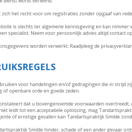
e dienst wordt verleend.
 zich het recht voor om registraties zonder opgaaf van rede
ebsite is slechts ter algemene kennisgeving en kan nimmer
en specialist. Neem voor persoonlijk advies altijd contact o
onsgegevens worden verwerkt. Raadpleeg de privacyverklari
RUIKSREGELS
bruiken voor handelingen en/of gedragingen die in strijd z
ng of openbare orde en goede zeden.
constateert dat u bovengenoemde voorwaarden overtreedt, o
 niet leidt tot een acceptabele oplossing, mag Tandartsprakti
gente of ernstige gevallen kan Tandartspraktijk Smilde zon
artspraktijk Smilde hinder, schade of een ander gevaar ont