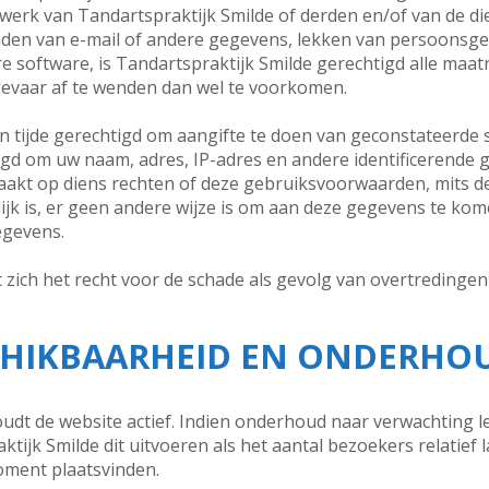
rk van Tandartspraktijk Smilde of derden en/of van de dien
den van e-mail of andere gegevens, lekken van persoonsgeg
re software, is Tandartspraktijk Smilde gerechtigd alle maat
 gevaar af te wenden dan wel te voorkomen.
en tijde gerechtigd om aangifte te doen van geconstateerde s
igd om uw naam, adres, IP-adres en andere identificerende 
aakt op diens rechten of deze gebruiksvoorwaarden, mits de j
jk is, er geen andere wijze is om aan deze gegevens te kom
egevens.
 zich het recht voor de schade als gevolg van overtreding
SCHIKBAARHEID EN ONDERHO
udt de website actief. Indien onderhoud naar verwachting le
ktijk Smilde dit uitvoeren als het aantal bezoekers relatief
oment plaatsvinden.