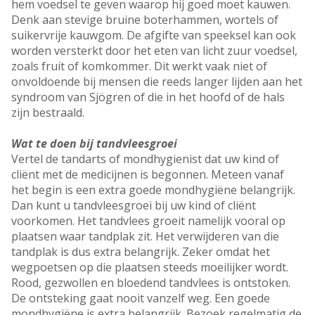
hem voedsel te geven waarop hij goed moet kauwen.
Denk aan stevige bruine boterhammen, wortels of
suikervrije kauwgom. De afgifte van speeksel kan ook
worden versterkt door het eten van licht zuur voedsel,
zoals fruit of komkommer. Dit werkt vaak niet of
onvoldoende bij mensen die reeds langer lijden aan het
syndroom van Sjögren of die in het hoofd of de hals
zijn bestraald.
Wat te doen bij tandvleesgroei
Vertel de tandarts of mondhygienist dat uw kind of
cliënt met de medicijnen is begonnen. Meteen vanaf
het begin is een extra goede mondhygiëne belangrijk.
Dan kunt u tandvleesgroei bij uw kind of cliënt
voorkomen. Het tandvlees groeit namelijk vooral op
plaatsen waar tandplak zit. Het verwijderen van die
tandplak is dus extra belangrijk. Zeker omdat het
wegpoetsen op die plaatsen steeds moeilijker wordt.
Rood, gezwollen en bloedend tandvlees is ontstoken.
De ontsteking gaat nooit vanzelf weg. Een goede
mondhygiëne is extra belangrijk. Bezoek regelmatig de