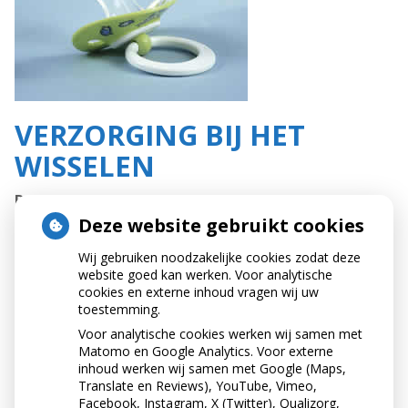
VERZORGING BIJ HET
WISSELEN
Duimzuigen
Veel peuters zuigen op hun duim, speen of vinger.
Deze website gebruikt cookies
Sommige kinderen persen hun tong bij het slikken
Wij gebruiken noodzakelijke cookies zodat deze
tegen het gehemelte en drukken hem tussen de
website goed kan werken. Voor analytische
boven- en ondertanden. Duim-, vinger- of speenzuigen
cookies en externe inhoud vragen wij uw
en tongpersen beïnvloeden de stand van de tanden.
toestemming.
Probeer je kind het zuigen en tongpersen af te leren.
Voor analytische cookies werken wij samen met
Doe dat vóór het doorbreken van de blijvende
Matomo en Google Analytics. Voor externe
voortanden. Geef bijvoorbeeld iets in handen of leid je
inhoud werken wij samen met Google (Maps,
kind overdag af. Of beloon je kind als het een bepaalde
Translate en Reviews), YouTube, Vimeo,
tijd is gestopt. Krijg je verkeerde gewoonten niet
Facebook, Instagram, X (Twitter), Qualizorg,