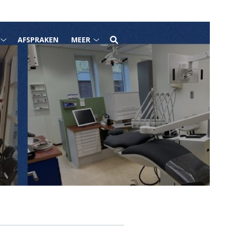
AFSPRAKEN
MEER
Tarieven
Meer
submenu
submenu