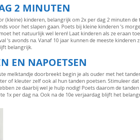
DAG 2 MINUTEN
or (kleine) kinderen, belangrijk om 2x per dag 2 minuten de 
nds voor het slapen gaan. Poets bij kleine kinderen ’s morgen
 moet het natuurlijk wel leren! Laat kinderen als ze eraan to
eval ‘s avonds na. Vanaf 10 jaar kunnen de meeste kinderen 
jft belangrijk.
N EN NAPOETSEN
ste melktandje doorbreekt begin je als ouder met het tande
er of kleuter zelf ook al hun tanden poetsen. Stimuleer da
ebben ze daarbij wel je hulp nodig! Poets daarom de tanden 
ste 1x per dag na. Ook na de 10e verjaardag blijft het belan