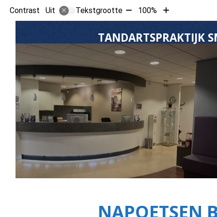
Tekst
Tekst
Contrast
Tekstgrootte
100%
Uit
verkleinen
vergroten
met
met
TANDARTSPRAKTIJK S
10%
10%
NAPOETSEN B