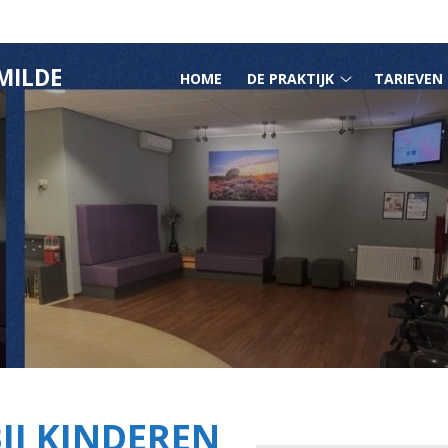
HOOFDMENU
MILDE
HOME
DE PRAKTIJK
TARIEVEN
De
praktijk
submenu
IJ KINDEREN