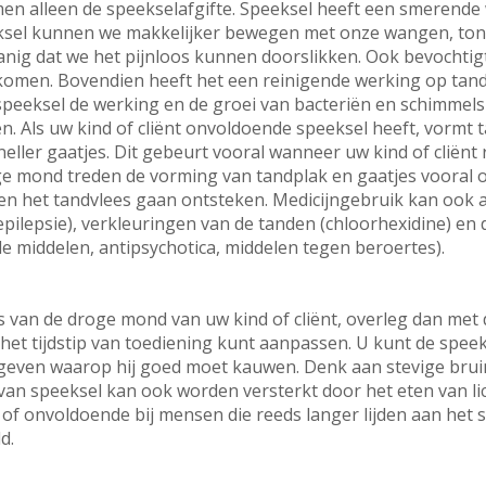
men alleen de speekselafgifte. Speeksel heeft een smerende
eksel kunnen we makkelijker bewegen met onze wangen, tong
nig dat we het pijnloos kunnen doorslikken. Ook bevochtigt
omen. Bovendien heeft het een reinigende werking op tand
speeksel de werking en de groei van bacteriën en schimmel
 Als uw kind of cliënt onvoldoende speeksel heeft, vormt t
eller gaatjes. Dit gebeurt vooral wanneer uw kind of cliënt
oge mond treden de vorming van tandplak en gaatjes vooral 
en het tandvlees gaan ontsteken. Medicijngebruik kan ook
pilepsie), verkleuringen van de tanden (chloorhexidine) en d
nde middelen, antipsychotica, middelen tegen beroertes).
 van de droge mond van uw kind of cliënt, overleg dan met de
 het tijdstip van toediening kunt aanpassen. U kunt de speek
 geven waarop hij goed moet kauwen. Denk aan stevige bru
van speeksel kan ook worden versterkt door het eten van lich
of onvoldoende bij mensen die reeds langer lijden aan het 
d.