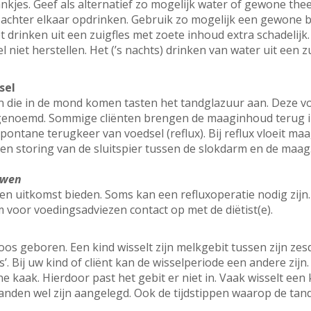
kjes. Geef als alternatief zo mogelijk water of gewone thee
r achter elkaar opdrinken. Gebruik zo mogelijk een gewone 
het drinken uit een zuigfles met zoete inhoud extra schadelijk
 niet herstellen. Het (’s nachts) drinken van water uit een zu
sel
n die in de mond komen tasten het tandglazuur aan. Deze v
e genoemd. Sommige cliënten brengen de maaginhoud terug 
ontane terugkeer van voedsel (reflux). Bij reflux vloeit ma
en storing van de sluitspier tussen de slokdarm en de maag
uwen
 uitkomst bieden. Soms kan een refluxoperatie nodig zijn
 voor voedingsadviezen contact op met de diëtist(e).
s geboren. Een kind wisselt zijn melkgebit tussen zijn zesd
s’. Bij uw kind of cliënt kan de wisselperiode een andere zij
kaak. Hierdoor past het gebit er niet in. Vaak wisselt een k
de tanden wel zijn aangelegd. Ook de tijdstippen waarop de 