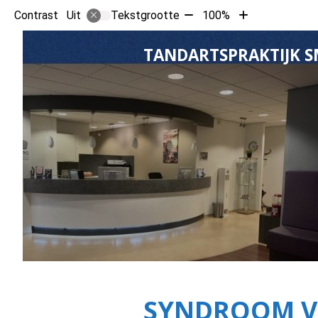
Tekst
Tekst
Contrast
Tekstgrootte
100%
Uit
verkleinen
vergroten
met
met
TANDARTSPRAKTIJK S
10%
10%
SYNDROOM 