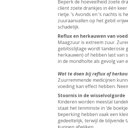
Beperk de hoeveelheid zoete dran
cliënt zoete drankjes in één kee
rietje. ’s Avonds en ’s nachts is 
zuuraanvallen op het gebit vrijwel
schadelijk.
Reflux en herkauwen van voed
Maagzuur is extreem zuur. Zure
gebitsslijtage wordt tanderosi
herkauwen) of hebben last van sp
in de mondholte als gevolg van e
Wat te doen bij reflux of herka
Zuurremmende medicijnen kunnen
voeding kan effect hebben. Neem
Stoornis in de wisselvolgorde
Kinderen worden meestal tandeloo
staat het tenminste in ‘de boekje
beperking hebben vaak een kleine 
gedeeltelijk, terwijl de blijven
kunnen afwijken.