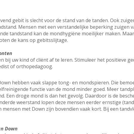
vend gebit is slecht voor de stand van de tanden. Ook zuig
andstand. Mensen met een verstandelijke beperking zuigen 
ende tandstand kan de mondhygiëne moeilijker maken. Maar
ten de kans op gebitsslijtage.
onten
bij uw kind of cliënt af te leren. Stimuleer het positieve g
edist of orthopedagoog.
wn hebben vaak slappe tong- en mondspieren. Die bemoeili
elfreinigende functie van de mond minder goed. Meer tandp
 Een droge mond is dan het gevolg. Daardoor is de besch
inderde weerstand lopen deze mensen eerder ernstige (tand
n mensen met Down zijn bovendien vaak kort. Bij een tandv
van Down