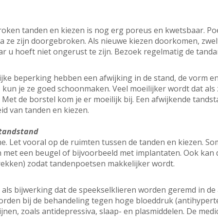
oken tanden en kiezen is nog erg poreus en kwetsbaar. Po
a ze zijn doorgebroken. Als nieuwe kiezen doorkomen, zwelt
aar u hoeft niet ongerust te zijn. Bezoek regelmatig de tanda
jke beperking hebben een afwijking in de stand, de vorm en 
, kun je ze goed schoonmaken. Veel moeilijker wordt dat als 
. Met de borstel kom je er moeilijk bij. Een afwijkende tand
id van tanden en kiezen.
 tandstand
. Let vooral op de ruimten tussen de tanden en kiezen. So
 met een beugel of bijvoorbeeld met implantaten. Ook kan 
rekken) zodat tandenpoetsen makkelijker wordt.
als bijwerking dat de speekselklieren worden geremd in de af
worden bij de behandeling tegen hoge bloeddruk (antihypert
cijnen, zoals antidepressiva, slaap- en plasmiddelen. De medi