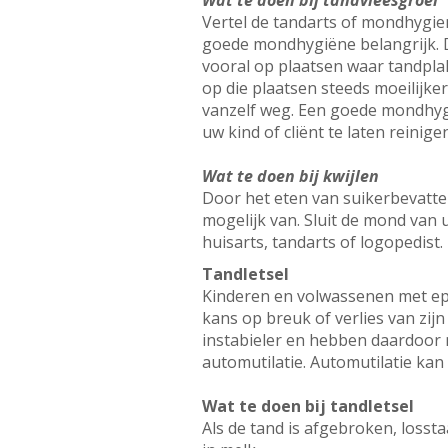
Wat te doen bij tandvleesgroei
Vertel de tandarts of mondhygien
goede mondhygiëne belangrijk. Da
vooral op plaatsen waar tandplak
op die plaatsen steeds moeilijke
vanzelf weg. Een goede mondhygi
uw kind of cliënt te laten reinige
Wat te doen bij kwijlen
Door het eten van suikerbevatte
mogelijk van. Sluit de mond van 
huisarts, tandarts of logopedist.
Tandletsel
Kinderen en volwassenen met epi
kans op breuk of verlies van zijn
instabieler en hebben daardoor me
automutilatie. Automutilatie kan 
Wat te doen bij tandletsel
Als de tand is afgebroken, lossta