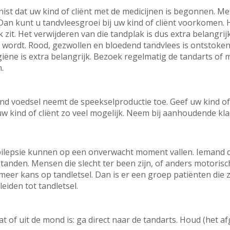
ist dat uw kind of cliënt met de medicijnen is begonnen. Me
n kunt u tandvleesgroei bij uw kind of cliënt voorkomen. H
 zit. Het verwijderen van die tandplak is dus extra belangr
r wordt. Rood, gezwollen en bloedend tandvlees is ontstoken
ëne is extra belangrijk. Bezoek regelmatig de tandarts o
n.
nd voedsel neemt de speekselproductie toe. Geef uw kind of
uw kind of cliënt zo veel mogelijk. Neem bij aanhoudende kl
lepsie kunnen op een onverwacht moment vallen. Iemand die 
 tanden. Mensen die slecht ter been zijn, of anders motorisc
er kans op tandletsel. Dan is er een groep patiënten die zic
leiden tot tandletsel.
at of uit de mond is: ga direct naar de tandarts. Houd (het 