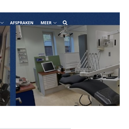
AFSPRAKEN
MEER
Tarieven
Meer
submenu
submenu