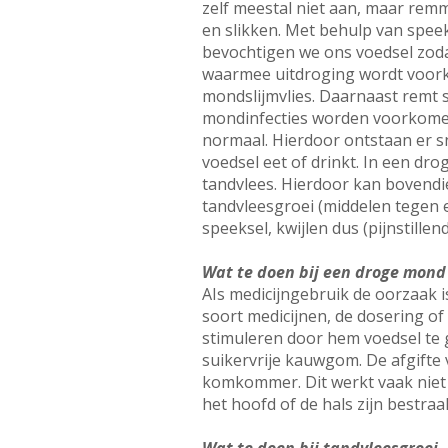
zelf meestal niet aan, maar rem
en slikken. Met behulp van spe
bevochtigen we ons voedsel zoda
waarmee uitdroging wordt voork
mondslijmvlies. Daarnaast remt 
mondinfecties worden voorkomen.
normaal. Hierdoor ontstaan er sn
voedsel eet of drinkt. In een dr
tandvlees. Hierdoor kan bovendi
tandvleesgroei (middelen tegen e
speeksel, kwijlen dus (pijnstille
Wat te doen bij een droge mond
AIs medicijngebruik de oorzaak is
soort medicijnen, de dosering of
stimuleren door hem voedsel te
suikervrije kauwgom. De afgifte 
komkommer. Dit werkt vaak niet 
het hoofd of de hals zijn bestraal