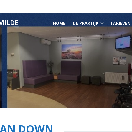
HOOFDMENU
MILDE
HOME
DE PRAKTIJK
TARIEVEN
De
praktijk
submenu
VAN DOWN