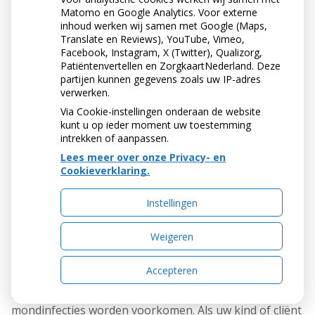
Gebruik van medicijnen
Matomo en Google Analytics. Voor externe
Verschillende medicijnen hebben als bijwerking dat de
inhoud werken wij samen met Google (Maps,
speekselklieren worden geremd in de afgifte van
Translate en Reviews), YouTube, Vimeo,
speeksel. Dit zijn vooral medicijnen die gebruikt
Facebook, Instagram, X (Twitter), Qualizorg,
worden bij de behandeling tegen hoge bloeddruk
Patiëntenvertellen en ZorgkaartNederland. Deze
(antihypertensiva), hartritmestoornissen (digoxine,
partijen kunnen gegevens zoals uw IP-adres
verwerken.
anti-aritmica) of medicijnen, zoals antidepressiva,
slaap- en plasmiddelen. De medicijnen tasten de
Via Cookie-instellingen onderaan de website
speekselklieren zelf meestal niet aan, maar remmen
kunt u op ieder moment uw toestemming
intrekken of aanpassen.
alleen de speekselafgifte. Speeksel heeft een smerende
werking bij het spreken, kauwen en slikken. Met
Lees meer over onze Privacy- en
behulp van speeksel kunnen we makkelijker bewegen
Cookieverklaring.
met onze wangen, tong en lippen. Met speeksel
bevochtigen we ons voedsel zodanig dat we het
Instellingen
pijnloos kunnen doorslikken. Ook bevochtigt speeksel
het mondslijmvlies, waarmee uitdroging wordt
Weigeren
voorkomen. Bovendien heeft het een reinigende
werking op tanden, kiezen en het mondslijmvlies.
Accepteren
Daarnaast remt speeksel de werking en de groei van
bacteriën en schimmels in de mond, waardoor
mondinfecties worden voorkomen. Als uw kind of cliënt