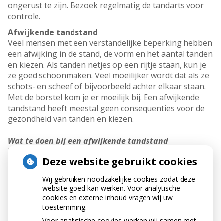
ongerust te zijn. Bezoek regelmatig de tandarts voor
controle.
Afwijkende tandstand
Veel mensen met een verstandelijke beperking hebben
een afwijking in de stand, de vorm en het aantal tanden
en kiezen. Als tanden netjes op een rijtje staan, kun je
ze goed schoonmaken. Veel moeilijker wordt dat als ze
schots- en scheef of bijvoorbeeld achter elkaar staan.
Met de borstel kom je er moeilijk bij. Een afwijkende
tandstand heeft meestal geen consequenties voor de
gezondheid van tanden en kiezen.
Wat te doen bij een afwijkende tandstand
Extra aandacht voor mondhygiëne. Let vooral op de
Deze website gebruikt cookies
ruimten tussen de tanden en kiezen. Soms kan de
tandarts een afwijkende tandstand verbeteren met een
Wij gebruiken noodzakelijke cookies zodat deze
beugel of bijvoorbeeld met implantaten. Ook kan de
website goed kan werken. Voor analytische
tandarts adviseren de tandboog te verkorten (kiezen
cookies en externe inhoud vragen wij uw
trekken) zodat tandenpoetsen makkelijker wordt.
toestemming.
Voor analytische cookies werken wij samen met