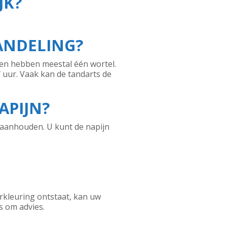
JK?
ANDELING?
den hebben meestal één wortel.
 uur. Vaak kan de tandarts de
APIJN?
n aanhouden. U kunt de napijn
erkleuring ontstaat, kan uw
s om advies.