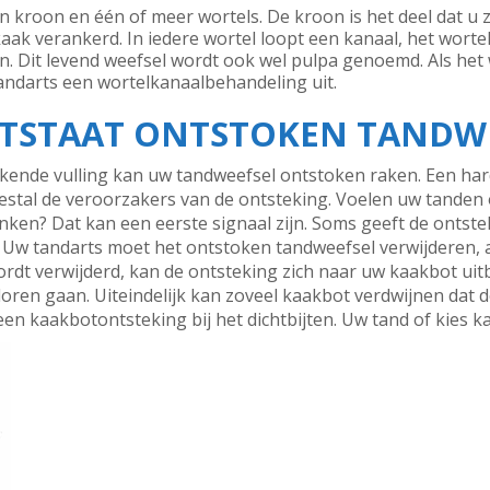
kroon en één of meer wortels. De kroon is het deel dat u zie
aak verankerd. In iedere wortel loopt een kanaal, het wortel
. Dit levend weefsel wordt ook wel pulpa genoemd. Als het 
tandarts een wortelkanaalbehandeling uit.
STAAT ONTSTOKEN TANDWE
kende vulling kan uw tandweefsel ontstoken raken. Een ha
meestal de veroorzakers van de ontsteking. Voelen uw tanden 
ken? Dat kan een eerste signaal zijn. Soms geeft de ontst
 Uw tandarts moet het ontstoken tandweefsel verwijderen, a
rdt verwijderd, kan de ontsteking zich naar uw kaakbot uit
oren gaan. Uiteindelijk kan zoveel kaakbot verdwijnen dat 
 een kaakbotontsteking bij het dichtbijten. Uw tand of kies 