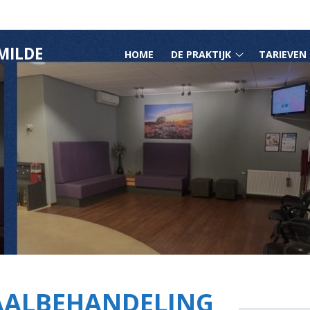
HOOFDMENU
MILDE
HOME
DE PRAKTIJK
TARIEVEN
De
praktijk
submenu
ALBEHANDELING