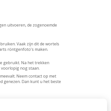
ngen uitvoeren, de zogenoemde
bruiken. Vaak zijn dit de wortels
arts röntgenfoto's maken.
e gebruikt. Na het trekken
 voorlopig nog staan.
el meevalt. Neem contact op met
oed genezen. Dan kunt u het beste
eling. Elke wortel heeft
g uit. Dit voorkomt dat er later