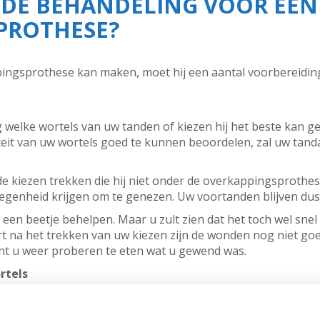
 DE BEHANDELING VOOR EEN
PROTHESE?
pingsprothese kan maken, moet hij een aantal voorbereidi
g welke wortels van uw tanden of kiezen hij het beste kan ge
eit van uw wortels goed te kunnen beoordelen, zal uw tand
de kiezen trekken die hij niet onder de overkappingsprothes
egenheid krijgen om te genezen. Uw voortanden blijven dus
n een beetje behelpen. Maar u zult zien dat het toch wel sn
Kort na het trekken van uw kiezen zijn de wonden nog niet g
nt u weer proberen te eten wat u gewend was.
rtels
wortels worden gebruikt, krijgen doorgaans een voorbehand
einigt en vult die. Hij voert dus een wortelkanaalbehandelin