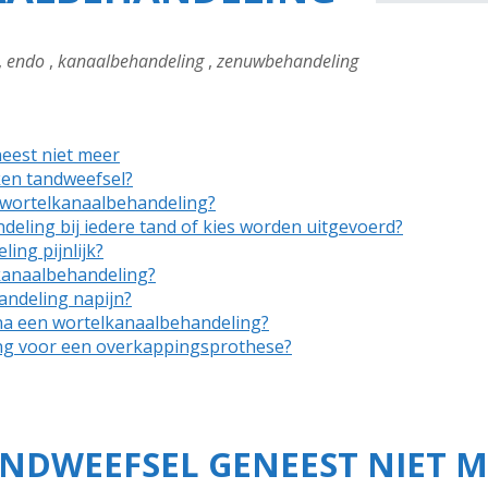
,
endo
,
kanaalbehandeling
,
zenuwbehandeling
eest niet meer
en tandweefsel?
 wortelkanaalbehandeling?
eling bij iedere tand of kies worden uitgevoerd?
ing pijnlijk?
kanaalbehandeling?
andeling napijn?
 na een wortelkanaalbehandeling?
ng voor een overkappingsprothese?
NDWEEFSEL GENEEST NIET M