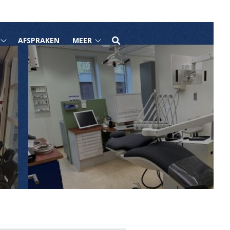
AFSPRAKEN
MEER
Tarieven
Meer
submenu
submenu