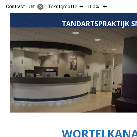
Tekst
Tekst
Contrast
Tekstgrootte
100%
Uit
verkleinen
vergroten
met
met
TANDARTSPRAKTIJK S
10%
10%
WORTELKANA